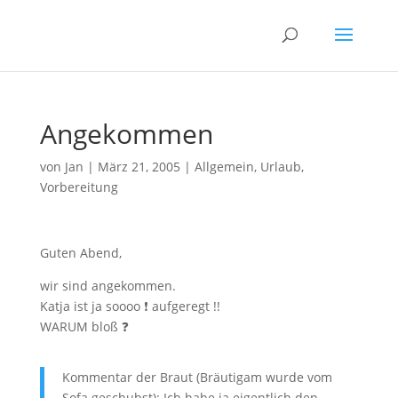
Angekommen
von
Jan
|
März 21, 2005
|
Allgemein
,
Urlaub
,
Vorbereitung
Guten Abend,
wir sind angekommen.
Katja ist ja soooo ❗ aufgeregt !!
WARUM bloß ❓
Kommentar der Braut (Bräutigam wurde vom
Sofa geschubst): Ich habe ja eigentlich den