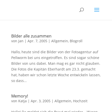
Bilder alle zusammen
von
Jan
|
Apr. 7, 2005
|
Allgemein
,
Blogroll
Hallo, heute sind die Bilder von der Fotoagentur auf
Pellworm bei uns eingetroffen. Es sind sogar schöne
Bilder von uns dabei. Man mag es gar nicht glauben.
Die Fotos die Kapitän Eberhardt am 23.3. gemacht
hat, haben wir schon letzte Woche entwickeln lassen,
so dass...
Memory!
von
Katja
|
Apr. 3, 2005
|
Allgemein
,
Hochzeit
Hallo! Da meldet sich die Braut mal wieder… Waren