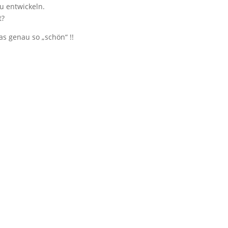
u entwickeln.
t?
as genau so „schön“ !!